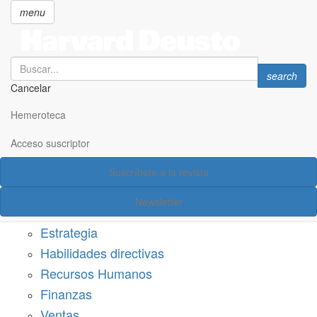
menu
Search
Search
search
Cancelar
Pasar
SECCIONES
al
Hemeroteca
Suscríbete a Harvard Deusto
contenido
principal
Acceso suscriptor
Acceso suscriptor
Suscríbete a la revista
Categorías
Newsletter
Márketing
Estrategia
Habilidades directivas
Recursos Humanos
Finanzas
Ventas