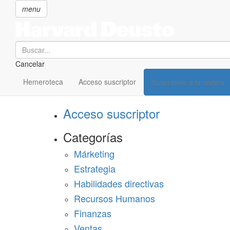
menu
Search
Cancelar
Pasar
SECCIONES
al
Hemeroteca
Acceso suscriptor
Suscríbete a la revista
Suscríbete a Harvard Deusto
contenido
principal
Acceso suscriptor
Categorías
Márketing
Estrategia
Habilidades directivas
Recursos Humanos
Finanzas
Ventas