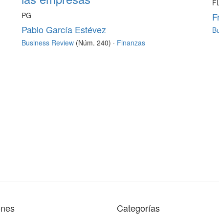
F
PG
F
Pablo García Estévez
B
Business Review
(Núm. 240) ·
Finanzas
ones
Categorías