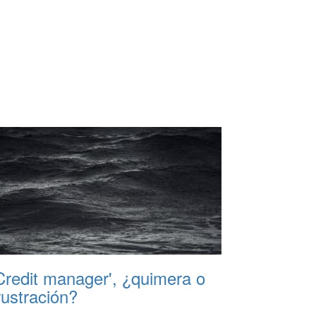
Credit manager', ¿quimera o
rustración?