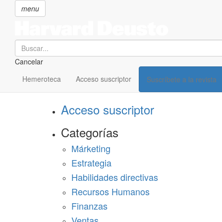
menu
Search
Cancelar
Pasar
SECCIONES
al
Hemeroteca
Acceso suscriptor
Suscríbete a la revista
Suscríbete a Harvard Deusto
contenido
principal
Acceso suscriptor
Categorías
Márketing
Estrategia
Habilidades directivas
Recursos Humanos
Finanzas
Ventas