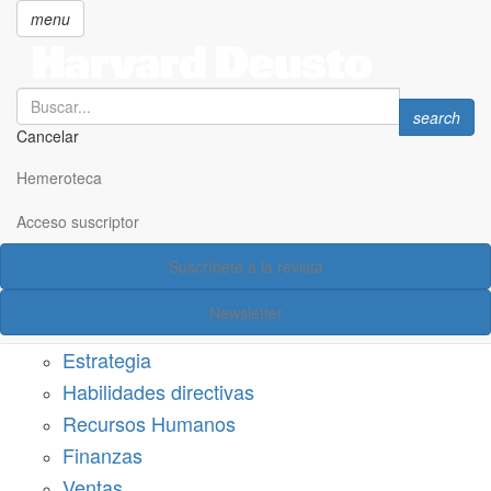
menu
Search
Search
search
Cancelar
Pasar
SECCIONES
al
Hemeroteca
Suscríbete a Harvard Deusto
contenido
principal
Acceso suscriptor
Acceso suscriptor
Suscríbete a la revista
Categorías
Newsletter
Márketing
Estrategia
Habilidades directivas
Recursos Humanos
Finanzas
Ventas