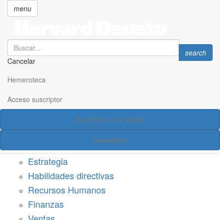
menu
Search
Search
search
Cancelar
Pasar
SECCIONES
al
Hemeroteca
Suscríbete a Harvard Deusto
contenido
principal
Acceso suscriptor
Acceso suscriptor
Suscríbete a la revista
Categorías
Newsletter
Márketing
Estrategia
Habilidades directivas
Recursos Humanos
Finanzas
Ventas