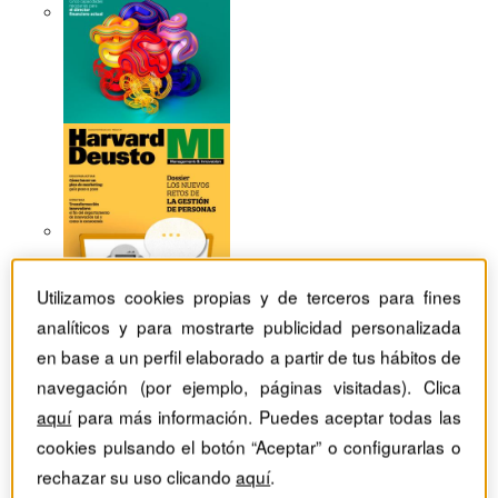
Utilizamos cookies propias y de terceros para fines
analíticos y para mostrarte publicidad personalizada
en base a un perfil elaborado a partir de tus hábitos de
navegación (por ejemplo, páginas visitadas). Clica
aquí
para más información. Puedes aceptar todas las
Revistas Harvard Deusto
Estrategia
cookies pulsando el botón “Aceptar” o configurarlas o
Los factores que determinan el éxito de una 'startup'
rechazar su uso clicando
aquí
.