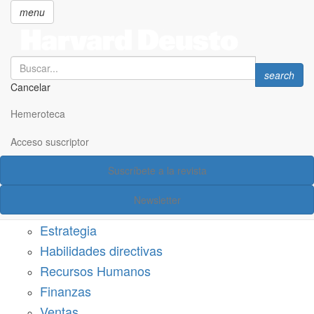
menu
Search
Search
search
Cancelar
Pasar
SECCIONES
al
Hemeroteca
Suscríbete a Harvard Deusto
contenido
principal
Acceso suscriptor
Acceso suscriptor
Suscríbete a la revista
Categorías
Newsletter
Márketing
Estrategia
Habilidades directivas
Recursos Humanos
Finanzas
Ventas