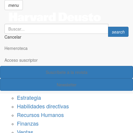
menu
Search
Search
search
Cancelar
Pasar
SECCIONES
al
Hemeroteca
Suscríbete a Harvard Deusto
contenido
principal
Acceso suscriptor
Acceso suscriptor
Suscríbete a la revista
Categorías
Newsletter
Márketing
Estrategia
Habilidades directivas
Recursos Humanos
Finanzas
Ventas