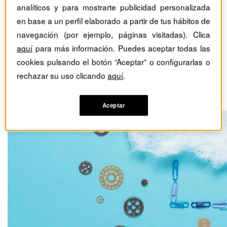
analíticos y para mostrarte publicidad personalizada
Posicionamiento
en base a un perfil elaborado a partir de tus hábitos de
estratégico: pilar del
navegación (por ejemplo, páginas visitadas). Clica
aquí
para más información. Puedes aceptar todas las
crecimiento para las
cookies pulsando el botón “Aceptar” o configurarlas o
empresas del ‘middle
rechazar su uso clicando
aquí
.
market’
Aceptar