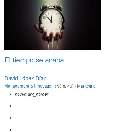
El tiempo se acaba
David López Díaz
Management & Innovation
(Núm. 40) ·
Márketing
bookmark_border