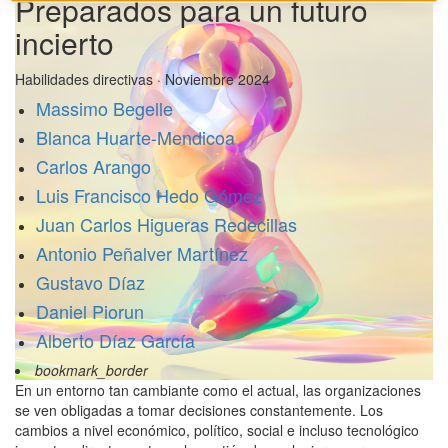
Preparados para un futuro
incierto
Habilidades directivas · Noviembre 2024
Massimo Begelle
Blanca Huarte-Mendicoa
Carlos Arango
Luis Francisco Hedo Gómez
Juan Carlos Higueras Redecillas
Antonio Peñalver Martínez
Gustavo Díaz
Daniel Piorun
Alberto Díaz García
bookmark_border
En un entorno tan cambiante como el actual, las organizaciones
se ven obligadas a tomar decisiones constantemente. Los
cambios a nivel económico, político, social e incluso tecnológico