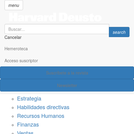
menu
Search
Search
search
Cancelar
Pasar
SECCIONES
al
Hemeroteca
Suscríbete a Harvard Deusto
contenido
principal
Acceso suscriptor
Acceso suscriptor
Suscríbete a la revista
Categorías
Newsletter
Márketing
Estrategia
Habilidades directivas
Recursos Humanos
Finanzas
Ventas