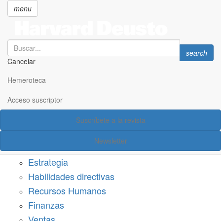
menu
Search
Search
search
Cancelar
Pasar
SECCIONES
al
Hemeroteca
Suscríbete a Harvard Deusto
contenido
principal
Acceso suscriptor
Acceso suscriptor
Suscríbete a la revista
Categorías
Newsletter
Márketing
Estrategia
Habilidades directivas
Recursos Humanos
Finanzas
Ventas