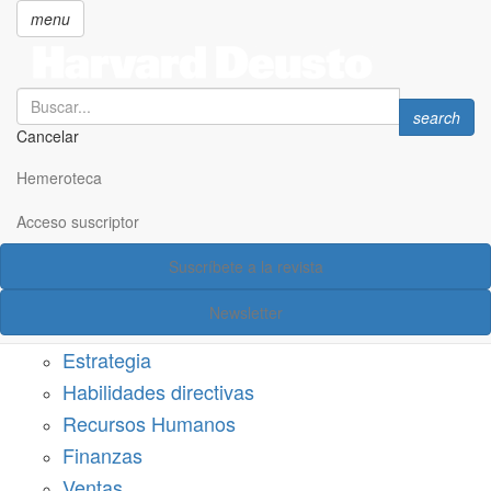
menu
Search
Search
search
Cancelar
Pasar
SECCIONES
al
Hemeroteca
Suscríbete a Harvard Deusto
contenido
principal
Acceso suscriptor
Acceso suscriptor
Suscríbete a la revista
Categorías
Newsletter
Márketing
Estrategia
Habilidades directivas
Recursos Humanos
Finanzas
Ventas