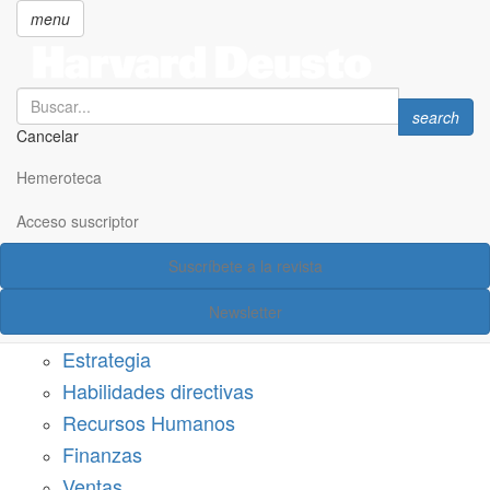
menu
Search
Search
search
Cancelar
Pasar
SECCIONES
al
Hemeroteca
Suscríbete a Harvard Deusto
contenido
principal
Acceso suscriptor
Acceso suscriptor
Suscríbete a la revista
Categorías
Newsletter
Márketing
Estrategia
Habilidades directivas
Recursos Humanos
Finanzas
Ventas