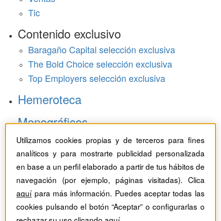
Tic
Contenido exclusivo
Baragaño Capital selección exclusiva
The Bold Choice selección exclusiva
Top Employers selección exclusiva
Hemeroteca
Monográficos
Utilizamos cookies propias y de terceros para fines
Dossieres
analíticos y para mostrarte publicidad personalizada
Revistas del mes
en base a un perfil elaborado a partir de tus hábitos de
navegación (por ejemplo, páginas visitadas). Clica
aquí
para más información. Puedes aceptar todas las
cookies pulsando el botón “Aceptar” o configurarlas o
rechazar su uso clicando
aquí
.