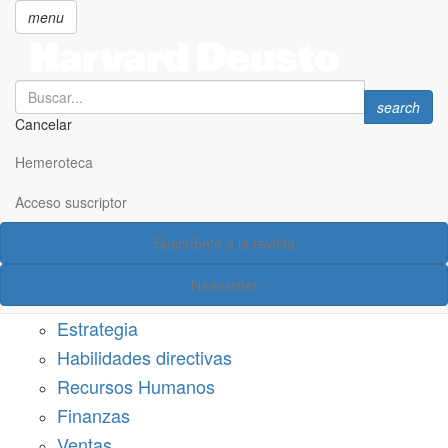
menu
Search
Search
search
Cancelar
Pasar
SECCIONES
al
Hemeroteca
Suscríbete a Harvard Deusto
contenido
principal
Acceso suscriptor
Acceso suscriptor
Suscríbete a la revista
Categorías
Newsletter
Márketing
Estrategia
Habilidades directivas
Recursos Humanos
Finanzas
Ventas