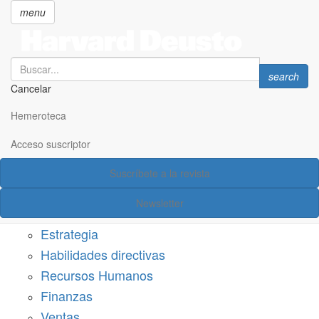
menu
Search
Search
search
Cancelar
Pasar
SECCIONES
al
Hemeroteca
Suscríbete a Harvard Deusto
contenido
principal
Acceso suscriptor
Acceso suscriptor
Suscríbete a la revista
Categorías
Newsletter
Márketing
Estrategia
Habilidades directivas
Recursos Humanos
Finanzas
Ventas