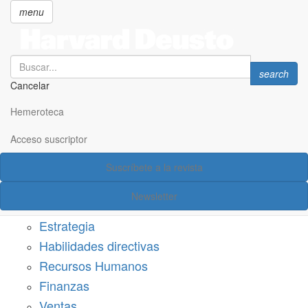
menu
Search
Search
search
Cancelar
Pasar
SECCIONES
al
Hemeroteca
Suscríbete a Harvard Deusto
contenido
principal
Acceso suscriptor
Acceso suscriptor
Suscríbete a la revista
Categorías
Newsletter
Márketing
Estrategia
Habilidades directivas
Recursos Humanos
Finanzas
Ventas