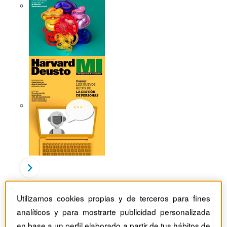
Revistas Harvard Deusto
Finanzas
Utilizamos cookies propias y de terceros para fines
Valoración de empresas: enfoques convencionales y
analíticos y para mostrarte publicidad personalizada
nuevas tendencias
en base a un perfil elaborado a partir de tus hábitos de