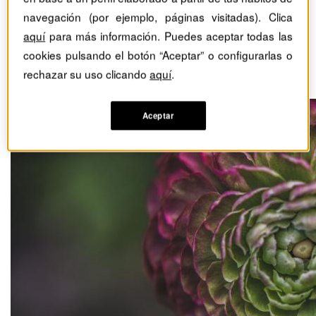
Valoración de empresas:
navegación (por ejemplo, páginas visitadas). Clica
aquí
para más información. Puedes aceptar todas las
enfoques convencionales
cookies pulsando el botón “Aceptar” o configurarlas o
y nuevas tendencias
rechazar su uso clicando
aquí
.
Aceptar