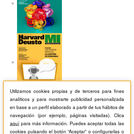
Utilizamos cookies propias y de terceros para fines
analíticos y para mostrarte publicidad personalizada
en base a un perfil elaborado a partir de tus hábitos de
Revistas Harvard Deusto
Habilidades directivas
navegación (por ejemplo, páginas visitadas). Clica
Trampas en valoración de negocios
aquí
para más información. Puedes aceptar todas las
cookies pulsando el botón “Aceptar” o configurarlas o