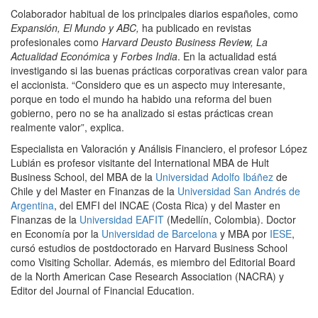
Colaborador habitual de los principales diarios españoles, como
Expansión, El Mundo y ABC,
ha publicado en revistas
profesionales como
Harvard Deusto Business Review, La
Actualidad Económica
y
Forbes India
. En la actualidad está
investigando si las buenas prácticas corporativas crean valor para
el accionista. “Considero que es un aspecto muy interesante,
porque en todo el mundo ha habido una reforma del buen
gobierno, pero no se ha analizado si estas prácticas crean
realmente valor”, explica.
Especialista en Valoración y Análisis Financiero, el profesor López
Lubián es profesor visitante del International MBA de Hult
Business School, del MBA de la
Universidad Adolfo Ibáñez
de
Chile y del Master en Finanzas de la
Universidad San Andrés de
Argentina
, del EMFI del INCAE (Costa Rica) y del Master en
Finanzas de la
Universidad EAFIT
(Medellín, Colombia). Doctor
en Economía por la
Universidad de Barcelona
y MBA por
IESE
,
cursó estudios de postdoctorado en Harvard Business School
como Visiting Schollar. Además, es miembro del Editorial Board
de la
North American
Case Research Association (NACRA) y
Editor del Journal of Financial Education.