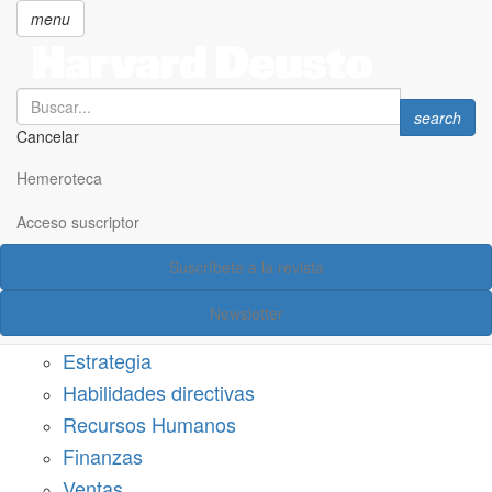
menu
Search
Search
search
Cancelar
Pasar
SECCIONES
al
Hemeroteca
Suscríbete a Harvard Deusto
contenido
principal
Acceso suscriptor
Acceso suscriptor
Suscríbete a la revista
Categorías
Newsletter
Márketing
Estrategia
Habilidades directivas
Recursos Humanos
Finanzas
Ventas