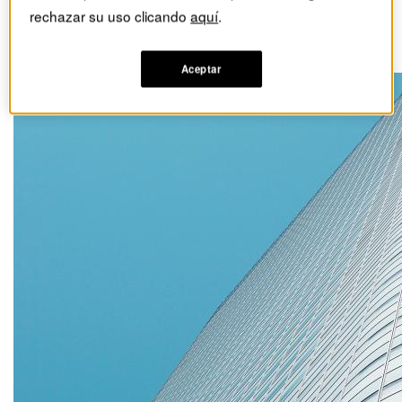
Trampas en valoración de
rechazar su uso clicando
aquí
.
negocios
Aceptar