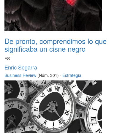
De pronto, comprendimos lo que
significaba un cisne negro
ES
Enric Segarra
Business Review
(Núm. 301) ·
Estrategia