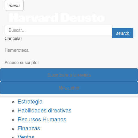
menu
Search
Search
search
Cancelar
Pasar
SECCIONES
al
Hemeroteca
Suscríbete a Harvard Deusto
contenido
principal
Acceso suscriptor
Acceso suscriptor
Suscríbete a la revista
Categorías
Newsletter
Márketing
Estrategia
Habilidades directivas
Recursos Humanos
Finanzas
Ventas