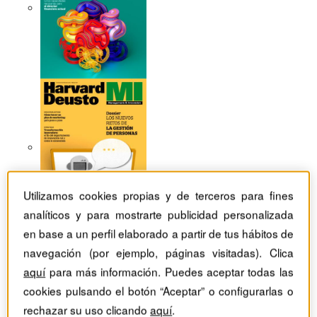
Utilizamos cookies propias y de terceros para fines
analíticos y para mostrarte publicidad personalizada
en base a un perfil elaborado a partir de tus hábitos de
navegación (por ejemplo, páginas visitadas). Clica
aquí
para más información. Puedes aceptar todas las
Revistas Harvard Deusto
Estrategia
Decálogo básico de la buena gestión empresarial
cookies pulsando el botón “Aceptar” o configurarlas o
rechazar su uso clicando
aquí
.