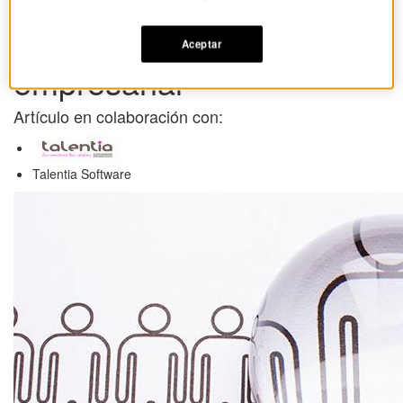
Decálogo básico de la
buena gestión
Aceptar
empresarial
Artículo en colaboración con:
Talentia Software