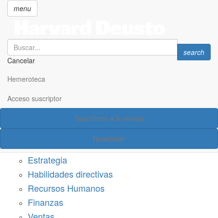
menu
Search
Search
search
Cancelar
Pasar
SECCIONES
al
Hemeroteca
Suscríbete a Harvard Deusto
contenido
principal
Acceso suscriptor
Acceso suscriptor
Suscríbete a la revista
Categorías
Newsletter
Márketing
Estrategia
Habilidades directivas
Recursos Humanos
Finanzas
Ventas