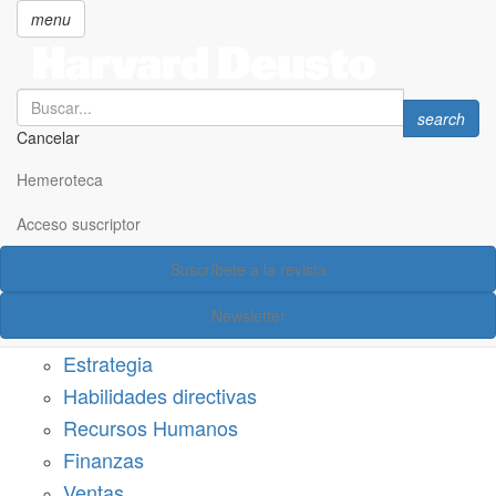
menu
Search
Search
search
Cancelar
Pasar
SECCIONES
al
Hemeroteca
Suscríbete a Harvard Deusto
contenido
principal
Acceso suscriptor
Acceso suscriptor
Suscríbete a la revista
Categorías
Newsletter
Márketing
Estrategia
Habilidades directivas
Recursos Humanos
Finanzas
Ventas