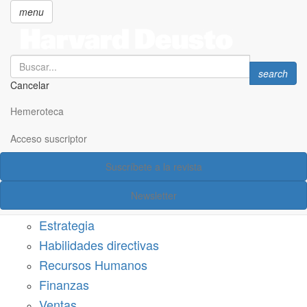
menu
Search
Search
search
Cancelar
Pasar
SECCIONES
al
Hemeroteca
Suscríbete a Harvard Deusto
contenido
principal
Acceso suscriptor
Acceso suscriptor
Suscríbete a la revista
Categorías
Newsletter
Márketing
Estrategia
Habilidades directivas
Recursos Humanos
Finanzas
Ventas