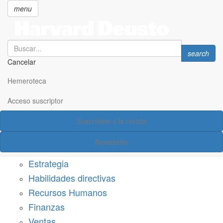
menu
Search
Search
search
Cancelar
Pasar
SECCIONES
al
Hemeroteca
Suscríbete a Harvard Deusto
contenido
principal
Acceso suscriptor
Acceso suscriptor
Suscríbete a la revista
Categorías
Newsletter
Márketing
Estrategia
Habilidades directivas
Recursos Humanos
Finanzas
Ventas