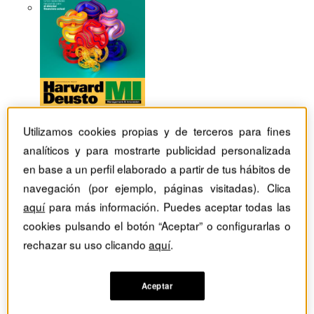
Utilizamos cookies propias y de terceros para fines
analíticos y para mostrarte publicidad personalizada
en base a un perfil elaborado a partir de tus hábitos de
navegación (por ejemplo, páginas visitadas). Clica
aquí
para más información. Puedes aceptar todas las
cookies pulsando el botón “Aceptar” o configurarlas o
rechazar su uso clicando
aquí
.
Revistas Harvard Deusto
Estrategia
Entrevista a John Hennessy: "La innovación depende de
Aceptar
las personas"