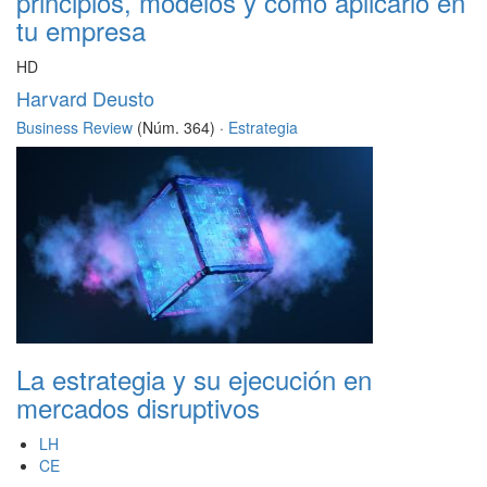
principios, modelos y cómo aplicarlo en
tu empresa
HD
Harvard Deusto
Business Review
(Núm. 364) ·
Estrategia
La estrategia y su ejecución en
mercados disruptivos
LH
CE