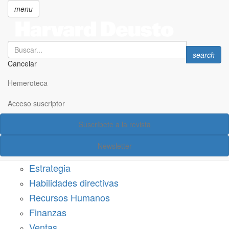
menu
Search
Search
search
Cancelar
Pasar
SECCIONES
al
Hemeroteca
Suscríbete a Harvard Deusto
contenido
principal
Acceso suscriptor
Acceso suscriptor
Suscríbete a la revista
Categorías
Newsletter
Márketing
Estrategia
Habilidades directivas
Recursos Humanos
Finanzas
Ventas