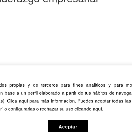
 y dar respuesta al riesgo de la COVID-19
kies propias y de terceros para fines analíticos y para mos
n base a un perfil elaborado a partir de tus hábitos de navega
 salud de las personas y es muy costoso para las organizaciones. De a
as). Clica
aquí
para más información. Puedes aceptar todas las
r” o configurarlas o rechazar su uso clicando
aquí
.
Aceptar