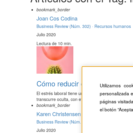
bookmark_border
Joan Cos Codina
Business Review (Núm. 302) ·
Recursos humanos
Julio 2020
Lectura de 10 min.
Cómo reducir el estrés laboral
Utilizamos coo
personalizada e
El estrés laboral tiene un efecto devastador en la
transcurre oculta, con efectos des...
páginas visitad
bookmark_border
el botón “Acepta
Karen Christensen
Business Review (Núm. 302) ·
Estrategia
Julio 2020