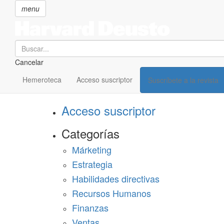
menu
Search
Cancelar
Pasar
SECCIONES
al
Hemeroteca
Acceso suscriptor
Suscríbete a la revista
Suscríbete a Harvard Deusto
contenido
principal
Acceso suscriptor
Categorías
Márketing
Estrategia
Habilidades directivas
Recursos Humanos
Finanzas
Ventas