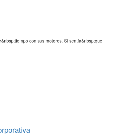
asar&nbsp;tiempo con sus motores. Sí sentía&nbsp;que
orporativa