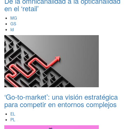
De la omnicanalidad a la opticanalidad
en el ‘retail’
MG
GS
Id
‘Go-to-market’: una visión estratégica
para competir en entornos complejos
EL
PL