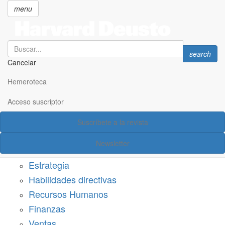
menu
Search
Search
search
Cancelar
Pasar
SECCIONES
al
Hemeroteca
Suscríbete a Harvard Deusto
contenido
principal
Acceso suscriptor
Acceso suscriptor
Suscríbete a la revista
Categorías
Newsletter
Márketing
Estrategia
Habilidades directivas
Recursos Humanos
Finanzas
Ventas