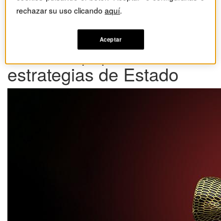
La gestión de la
rechazar su uso clicando
aquí
.
inteligencia artificial en el
Aceptar
futuro: el papel de las
estrategias de Estado