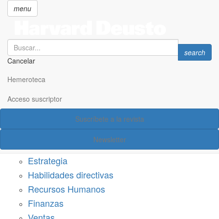
menu
Search
Search
search
Cancelar
Pasar
SECCIONES
al
Hemeroteca
Suscríbete a Harvard Deusto
contenido
principal
Acceso suscriptor
Acceso suscriptor
Suscríbete a la revista
Categorías
Newsletter
Márketing
Estrategia
Habilidades directivas
Recursos Humanos
Finanzas
Ventas