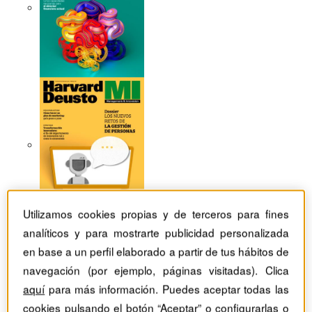
Utilizamos cookies propias y de terceros para fines
analíticos y para mostrarte publicidad personalizada
en base a un perfil elaborado a partir de tus hábitos de
Revistas Harvard Deusto
TIC
navegación (por ejemplo, páginas visitadas). Clica
La gestión de la inteligencia artificial en el futuro: el papel
aquí
para más información. Puedes aceptar todas las
de las estrategias de Estado
cookies pulsando el botón “Aceptar” o configurarlas o