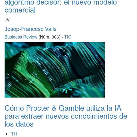
algoritmo decisor: el nuevo modelo
comercial
JV
Josep-Francesc Valls
Business Review
(Núm. 366) ·
TIC
Cómo Procter & Gamble utiliza la IA
para extraer nuevos conocimientos de
los datos
TH