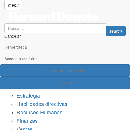
menu
Search
Search
search
Cancelar
Pasar
SECCIONES
al
Hemeroteca
Suscríbete a Harvard Deusto
contenido
principal
Acceso suscriptor
Acceso suscriptor
Suscríbete a la revista
Categorías
Newsletter
Márketing
Estrategia
Habilidades directivas
Recursos Humanos
Finanzas
Ventas