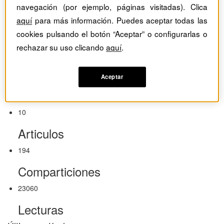
navegación (por ejemplo, páginas visitadas). Clica
Javier Busquets
aquí
para más información. Puedes aceptar todas las
cookies pulsando el botón “Aceptar” o configurarlas o
Profesor y director del
rechazar su uso clicando
aquí
.
Executive Master in Digital
Business de Esade Business
Aceptar
School
10
Articulos
194
Comparticiones
23060
Lecturas