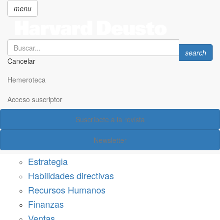
menu
Search
Search
search
Cancelar
Pasar
SECCIONES
al
Hemeroteca
Suscríbete a Harvard Deusto
contenido
principal
Acceso suscriptor
Acceso suscriptor
Suscríbete a la revista
Categorías
Newsletter
Márketing
Estrategia
Habilidades directivas
Recursos Humanos
Finanzas
Ventas