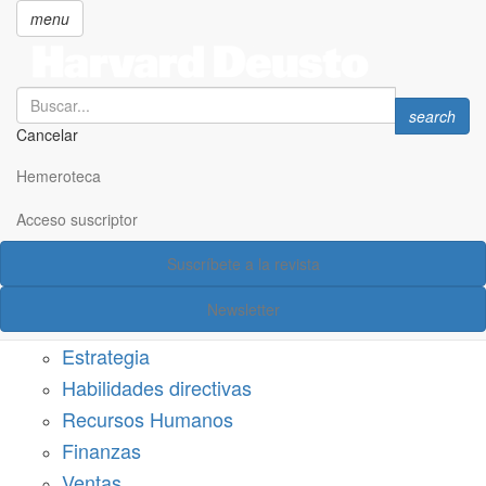
menu
Search
Search
search
Cancelar
Pasar
SECCIONES
al
Hemeroteca
Suscríbete a Harvard Deusto
contenido
principal
Acceso suscriptor
Acceso suscriptor
Suscríbete a la revista
Categorías
Newsletter
Márketing
Estrategia
Habilidades directivas
Recursos Humanos
Finanzas
Ventas