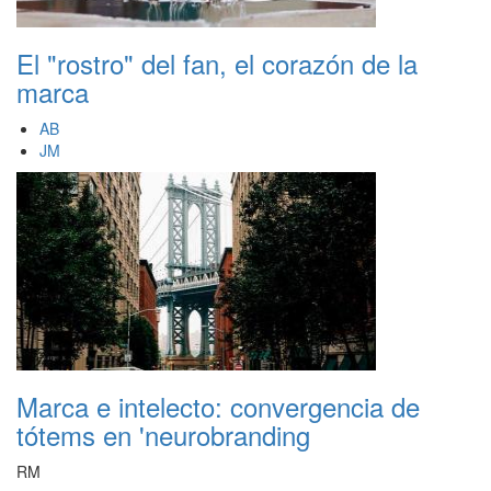
El "rostro" del fan, el corazón de la
marca
AB
JM
Marca e intelecto: convergencia de
tótems en 'neurobranding
RM