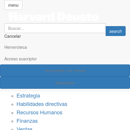
menu
Search
Search
search
Cancelar
Pasar
SECCIONES
al
Hemeroteca
Suscríbete a Harvard Deusto
contenido
principal
Acceso suscriptor
Acceso suscriptor
Suscríbete a la revista
Categorías
Newsletter
Márketing
Estrategia
Habilidades directivas
Recursos Humanos
Finanzas
Ventas