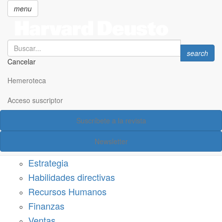
menu
Search
Search
search
Cancelar
Pasar
SECCIONES
al
Hemeroteca
Suscríbete a Harvard Deusto
contenido
principal
Acceso suscriptor
Acceso suscriptor
Suscríbete a la revista
Categorías
Newsletter
Márketing
Estrategia
Habilidades directivas
Recursos Humanos
Finanzas
Ventas