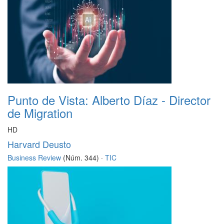
Punto de Vista: Alberto Díaz - Director
de Migration
HD
Harvard Deusto
Business Review
(Núm. 344) ·
TIC