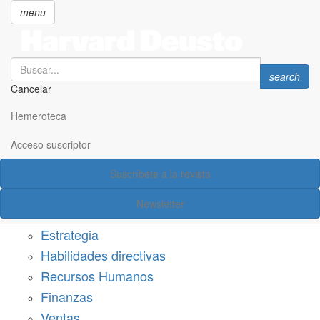
menu
Search
Search
search
Cancelar
Pasar
SECCIONES
al
Hemeroteca
Suscríbete a Harvard Deusto
contenido
principal
Acceso suscriptor
Acceso suscriptor
Suscríbete a la revista
Categorías
Newsletter
Márketing
Estrategia
Habilidades directivas
Recursos Humanos
Finanzas
Ventas