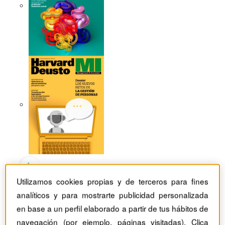
Utilizamos cookies propias y de terceros para fines
Revistas Harvard Deusto
TIC
analíticos y para mostrarte publicidad personalizada
Los nuevos tiempos llegan por correos
en base a un perfil elaborado a partir de tus hábitos de
navegación (por ejemplo, páginas visitadas). Clica