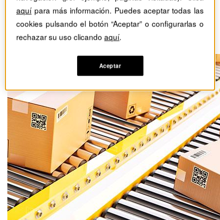
Los nuevos tiempos
aquí
para más información. Puedes aceptar todas las
llegan por correos
cookies pulsando el botón “Aceptar” o configurarlas o
rechazar su uso clicando
aquí
.
Advertorial
Aceptar