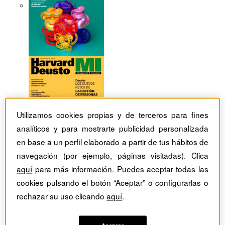
Utilizamos cookies propias y de terceros para fines
analíticos y para mostrarte publicidad personalizada
en base a un perfil elaborado a partir de tus hábitos de
navegación (por ejemplo, páginas visitadas). Clica
aquí
para más información. Puedes aceptar todas las
cookies pulsando el botón “Aceptar” o configurarlas o
Revistas Harvard Deusto
tag
rechazar su uso clicando
aquí
.
Artículos con el Tag: