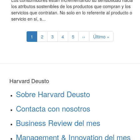
Los consumidores están incrementando su sensibilidad hacia
los atributos sostenibles de los productos que compran y los
servicios que contratan. No solo en lo referente al producto o
servicio en sí, s...
Paginación
Página
1
Page
2
Page
3
Page
4
Page
5
Siguiente
››
Última
Último »
actual
página
página
Harvard Deusto
Sobre Harvard Deusto
Contacta con nosotros
Business Review del mes
Management & Innovation del mes