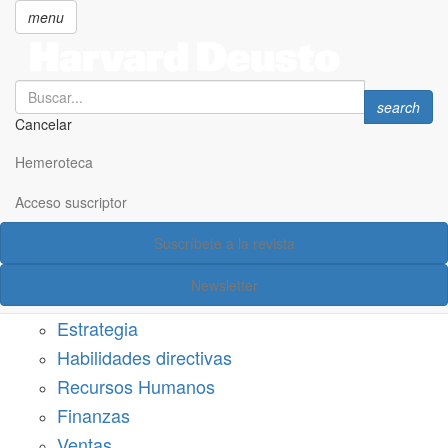
menu
Search
Search
search
Cancelar
Pasar
SECCIONES
al
Hemeroteca
Suscríbete a Harvard Deusto
contenido
principal
Acceso suscriptor
Acceso suscriptor
Suscríbete a la revista
Categorías
Newsletter
Márketing
Estrategia
Habilidades directivas
Recursos Humanos
Finanzas
Ventas