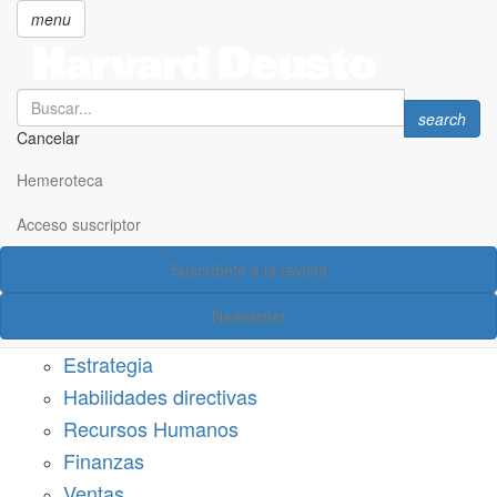
menu
Search
Search
search
Cancelar
Pasar
SECCIONES
al
Hemeroteca
Suscríbete a Harvard Deusto
contenido
principal
Acceso suscriptor
Acceso suscriptor
Suscríbete a la revista
Categorías
Newsletter
Márketing
Estrategia
Habilidades directivas
Recursos Humanos
Finanzas
Ventas