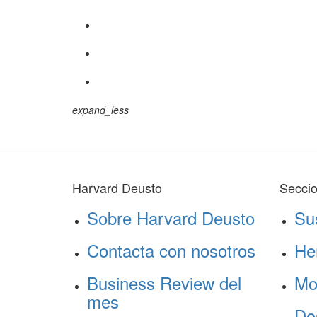
expand_less
Harvard Deusto
Secci
Sobre Harvard Deusto
Su
Contacta con nosotros
He
Business Review del
Mo
mes
Do