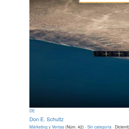
DE
Don E. Schultz
Márketing y Ventas
(Núm. 42) ·
Sin categoría
· Diciem