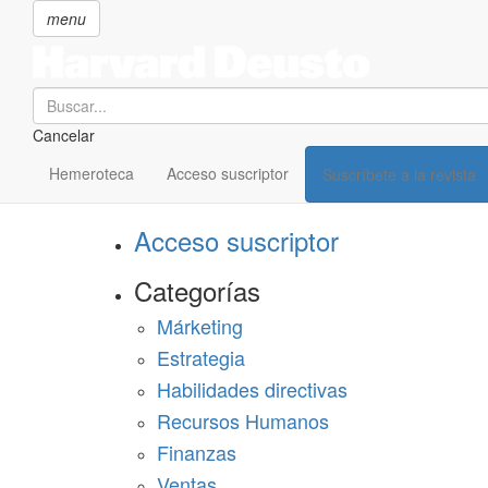
menu
Search
Cancelar
Pasar
SECCIONES
al
Hemeroteca
Acceso suscriptor
Suscríbete a la revista
Suscríbete a Harvard Deusto
contenido
principal
Acceso suscriptor
Categorías
Márketing
Estrategia
Habilidades directivas
Recursos Humanos
Finanzas
Ventas