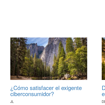
¿Cómo satisfacer el exigente
D
ciberconsumidor?
e
JL
D