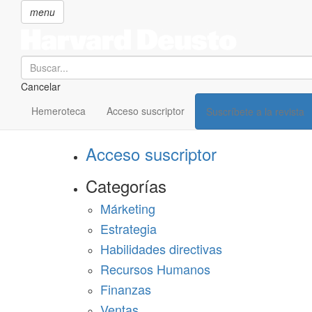
menu
Search
Cancelar
Pasar
SECCIONES
al
Hemeroteca
Acceso suscriptor
Suscríbete a la revista
Suscríbete a Harvard Deusto
contenido
principal
Acceso suscriptor
Categorías
Márketing
Estrategia
Habilidades directivas
Recursos Humanos
Finanzas
Ventas