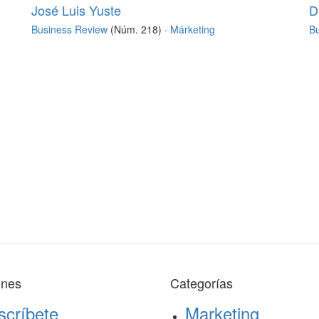
José Luis Yuste
D
Business Review
(Núm. 218) ·
Márketing
B
ones
Categorías
scríbete
Marketing