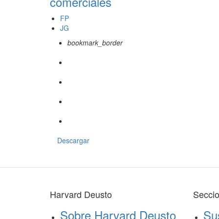
comerciales
FP
JG
bookmark_border
Descargar
Harvard Deusto
Secci
Sobre Harvard Deusto
Su