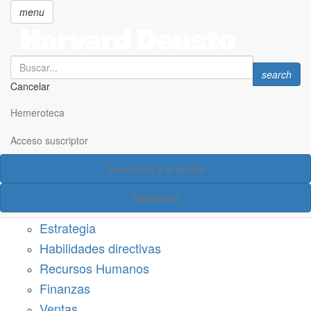
menu
Search
Search
search
Cancelar
Pasar
SECCIONES
al
Hemeroteca
Suscríbete a Harvard Deusto
contenido
principal
Acceso suscriptor
Acceso suscriptor
Suscríbete a la revista
Categorías
Newsletter
Márketing
Estrategia
Habilidades directivas
Recursos Humanos
Finanzas
Ventas