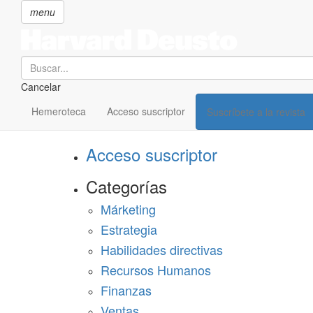
menu
Search
Cancelar
Pasar
SECCIONES
al
Hemeroteca
Acceso suscriptor
Suscríbete a la revista
Suscríbete a Harvard Deusto
contenido
principal
Acceso suscriptor
Categorías
Márketing
Estrategia
Habilidades directivas
Recursos Humanos
Finanzas
Ventas