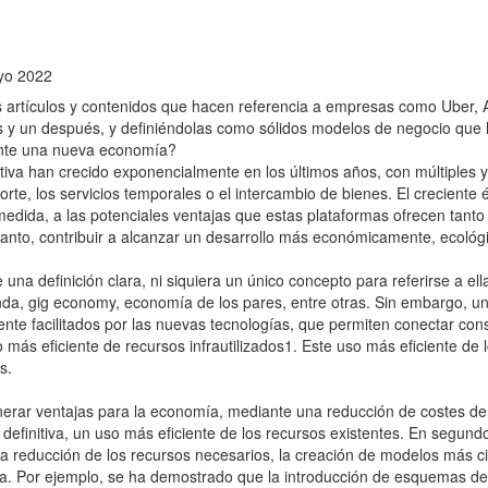
yo 2022
os artículos y contenidos que hacen referencia a empresas como Uber,
 y un después, y definiéndolas como sólidos modelos de negocio que h
ante una nueva economía?
iva han crecido exponencialmente en los últimos años, con múltiples
sporte, los servicios temporales o el intercambio de bienes. El crecien
medida, a las potenciales ventajas que estas plataformas ofrecen tant
anto, contribuir a alcanzar un desarrollo más económicamente, ecológ
te una definición clara, ni siquiera un único concepto para referirse a
da, gig economy, economía de los pares, entre otras. Sin embargo, u
te facilitados por las nuevas tecnologías, que permiten conectar cons
 más eficiente de recursos infrautilizados1. Este uso más eficiente de 
s.
nerar ventajas para la economía, mediante una reducción de costes de
definitiva, un uso más eficiente de los recursos existentes. En segundo
la reducción de los recursos necesarios, la creación de modelos más c
gica. Por ejemplo, se ha demostrado que la introducción de esquemas de 