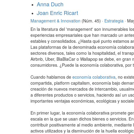
Anna Duch
Joan Enric Ricart
Management & Innovation
(Núm. 45) ·
Estrategia
· Ma
En la literatura del 'management' son innumerables l
experiencias empresariales que han marcado un antes
estables y consolidados. ¿Hasta qué punto estamos 
Las plataformas de la denominada economía colaborat
sectores diversos, tales como la hospitalidad, el tran
Airbnb, Uber, BlaBlaCar o Wallapop se debe, en gran 
consumidores. ¿Puede la economía colaborativa, por t
Cuando hablamos de
economía colaborativa
, no exis
compartida, platform capitalism, economía bajo deman
creación de nuevos mercados de intercambio, usualmen
a diferentes productos o servicios, haciendo así un uso
importantes ventajas económicas, ecológicas y sociale
En primer lugar, la economía colaborativa promete ge
escala en la que se usan dichos bienes o servicios. En 
contribuir positivamente al medio ambiente, mediante 
activos utilizados y la disminución de la huella ecoló