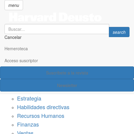
menu
Search
Search
search
Cancelar
Pasar
SECCIONES
al
Hemeroteca
Suscríbete a Harvard Deusto
contenido
principal
Acceso suscriptor
Acceso suscriptor
Suscríbete a la revista
Categorías
Newsletter
Márketing
Estrategia
Habilidades directivas
Recursos Humanos
Finanzas
Ventas