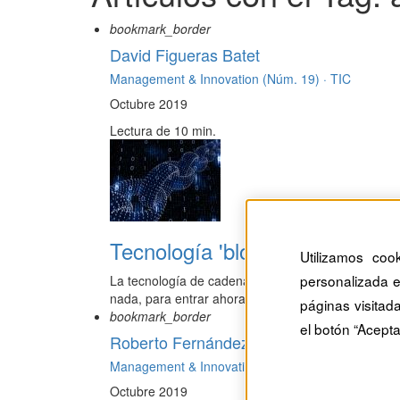
bookmark_border
David Figueras Batet
Management & Innovation (Núm. 19) ·
TIC
Octubre 2019
Lectura de 10 min.
Tecnología 'blockchain': un n
Utilizamos coo
personalizada e
La tecnología de cadena de bloques, o blockchain,
nada, para entrar ahora en una ...
páginas visitad
bookmark_border
el botón “Acepta
Roberto Fernández Hergueta
Management & Innovation (Núm. 19) ·
TIC
Octubre 2019