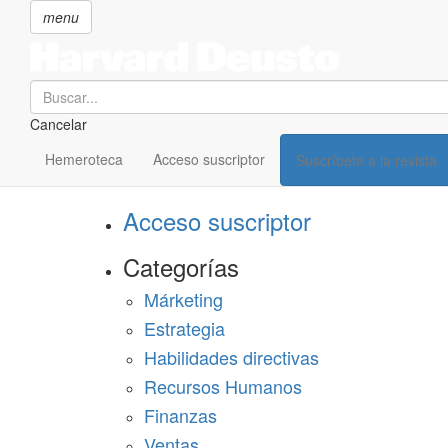
menu
Search
Cancelar
Pasar
SECCIONES
al
Hemeroteca
Acceso suscriptor
Suscríbete a la revista
Suscríbete a Harvard Deusto
contenido
principal
Acceso suscriptor
Categorías
Márketing
Estrategia
Habilidades directivas
Recursos Humanos
Finanzas
Ventas