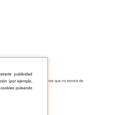
trarte publicidad
ción (por ejemplo,
sado de ser encumbrada a decirse que no servirá de
 cookies pulsando