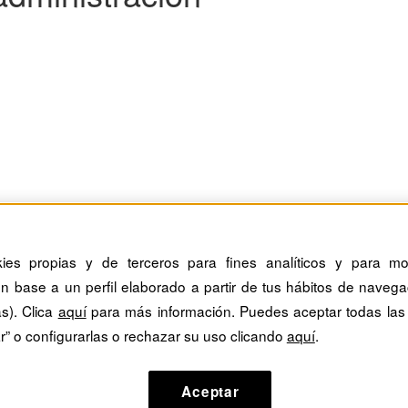
uevo concepto a dominar
kies propias y de terceros para fines analíticos y para mos
n base a un perfil elaborado a partir de tus hábitos de navega
 ha sufrido ya las típicas fases de una nueva tecnología, habiendo pa
as). Clica
aquí
para más información. Puedes aceptar todas las
r” o configurarlas o rechazar su uso clicando
aquí
.
Aceptar