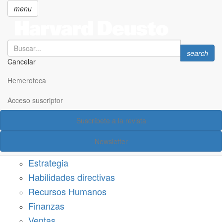
menu
Search
Search
search
Cancelar
Pasar
SECCIONES
al
Hemeroteca
Suscríbete a Harvard Deusto
contenido
principal
Acceso suscriptor
Acceso suscriptor
Suscríbete a la revista
Categorías
Newsletter
Márketing
Estrategia
Habilidades directivas
Recursos Humanos
Finanzas
Ventas