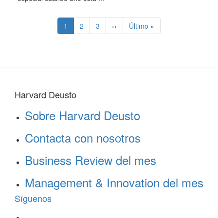
Paginación
Página
1
Page
2
Page
3
Siguiente
››
Última
Último »
actual
página
página
Harvard Deusto
Sobre Harvard Deusto
Contacta con nosotros
Business Review del mes
Management & Innovation del mes
Síguenos