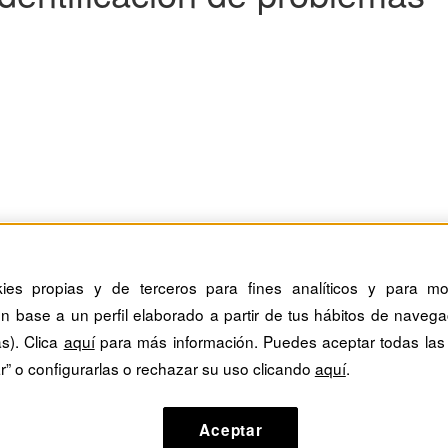
eoría sobre el consumo
kies propias y de terceros para fines analíticos y para mos
n base a un perfil elaborado a partir de tus hábitos de navega
son las denominadas "debería frente a quiero". John debería ahorrar din
as). Clica
aquí
para más información. Puedes aceptar todas las
r” o configurarlas o rechazar su uso clicando
aquí
.
as
Aceptar