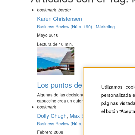
bookmark_border
Karen Christensen
Business Review (Núm. 190) ·
Márketing
Mayo 2010
Lectura de 10 min.
Los puntos de decisión: una t
Utilizamos coo
personalizada e
Algunas de las decisiones más difíciles en la vida 
capuccino crea un quiero ...
páginas visitad
bookmark
el botón “Acepta
Dolly Chugh
,
Max Bazerman
Business Review (Núm. 165) ·
Habilidades directiv
Febrero 2008