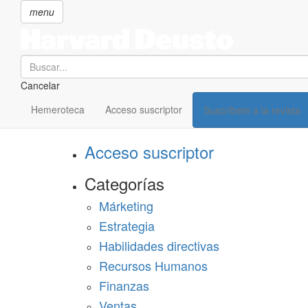
menu
Search
Cancelar
Pasar
SECCIONES
al
Hemeroteca
Acceso suscriptor
Suscríbete a la revista
Suscríbete a Harvard Deusto
contenido
principal
Acceso suscriptor
Categorías
Márketing
Estrategia
Habilidades directivas
Recursos Humanos
Finanzas
Ventas