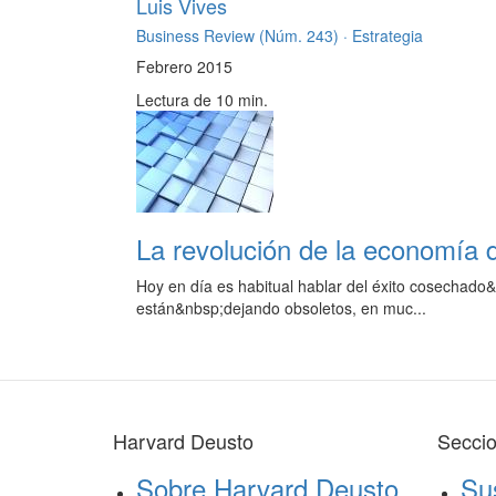
Luis Vives
Business Review (Núm. 243) ·
Estrategia
Febrero 2015
Lectura de 10 min.
La revolución de la economía 
Hoy en día es habitual hablar del éxito cosechad
están&nbsp;dejando obsoletos, en muc...
Harvard Deusto
Secci
Sobre Harvard Deusto
Su