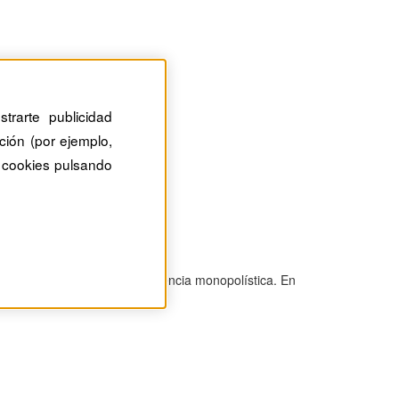
trarte publicidad
ción (por ejemplo,
 cookies pulsando
te inacabable
leza colaborativa o de competencia monopolística. En