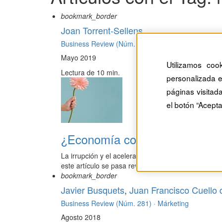
bookmark_border
Joan Torrent-Sellens
Business Review (Núm. 289) ·
Estrategia
Mayo 2019
Utilizamos coo
Lectura de 10 min.
personalizada e
páginas visitad
el botón “Acepta
¿Economía colaborativa o eco
La irrupción y el acelerado crecimiento de las pla
este artículo se pasa revist...
bookmark_border
Javier Busquets
,
Juan Francisco Cuello 
Business Review (Núm. 281) ·
Márketing
Agosto 2018