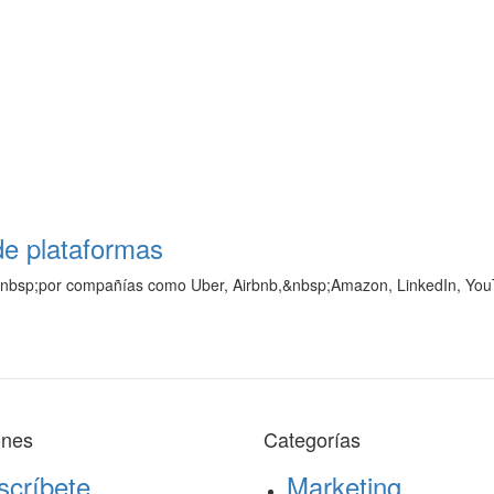
de plataformas
o&nbsp;por compañías como Uber, Airbnb,&nbsp;Amazon, LinkedIn, You
ones
Categorías
scríbete
Marketing