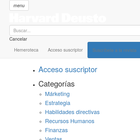
menu
Search
Cancelar
Pasar
SECCIONES
al
Hemeroteca
Acceso suscriptor
Suscríbete a la revista
Suscríbete a Harvard Deusto
contenido
principal
Acceso suscriptor
Categorías
Márketing
Estrategia
Habilidades directivas
Recursos Humanos
Finanzas
Ventas