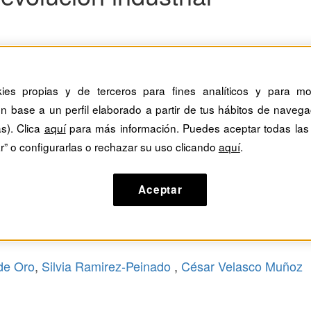
kies propias y de terceros para fines analíticos y para mos
n base a un perfil elaborado a partir de tus hábitos de navega
as). Clica
aquí
para más información. Puedes aceptar todas las
r” o configurarlas o rechazar su uso clicando
aquí
.
Aceptar
nomía de plataforma? Más allá de un deba
taformas digitales han generado un intenso debate acerca de su natura
de Oro
,
Silvia Ramirez-Peinado
,
César Velasco Muñoz