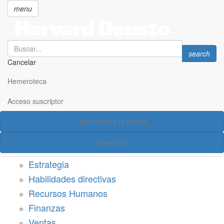
menu
Search
Search
search
Cancelar
Pasar
SECCIONES
al
Hemeroteca
Suscríbete a Harvard Deusto
contenido
principal
Acceso suscriptor
Acceso suscriptor
Suscríbete a la revista
Categorías
Newsletter
Márketing
Estrategia
Habilidades directivas
Recursos Humanos
Finanzas
Ventas