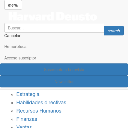
menu
Search
Search
search
Cancelar
Pasar
SECCIONES
al
Hemeroteca
Suscríbete a Harvard Deusto
contenido
principal
Acceso suscriptor
Acceso suscriptor
Suscríbete a la revista
Categorías
Newsletter
Márketing
Estrategia
Habilidades directivas
Recursos Humanos
Finanzas
Ventas