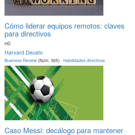
Cómo liderar equipos remotos: claves
para directivos
HD
Harvard Deusto
Business Review
(Núm. 365) ·
Habilidades directivas
Caso Messi: decálogo para mantener