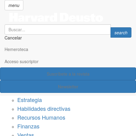
menu
Search
Search
search
Cancelar
Pasar
SECCIONES
al
Hemeroteca
Suscríbete a Harvard Deusto
contenido
principal
Acceso suscriptor
Acceso suscriptor
Suscríbete a la revista
Categorías
Newsletter
Márketing
Estrategia
Habilidades directivas
Recursos Humanos
Finanzas
Ventas