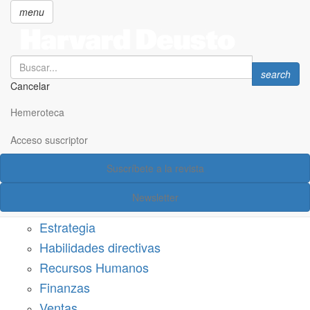
menu
Search
Search
search
Cancelar
Pasar
SECCIONES
al
Hemeroteca
Suscríbete a Harvard Deusto
contenido
principal
Acceso suscriptor
Acceso suscriptor
Suscríbete a la revista
Categorías
Newsletter
Márketing
Estrategia
Habilidades directivas
Recursos Humanos
Finanzas
Ventas