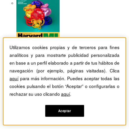
Utilizamos cookies propias y de terceros para fines
analíticos y para mostrarte publicidad personalizada
en base a un perfil elaborado a partir de tus hábitos de
navegación (por ejemplo, páginas visitadas). Clica
aquí
para más información. Puedes aceptar todas las
cookies pulsando el botón “Aceptar” o configurarlas o
rechazar su uso clicando
aquí
.
Revistas Harvard Deusto
Márketing
Aceptar
El compromiso de los clientes como objetivo estratégico