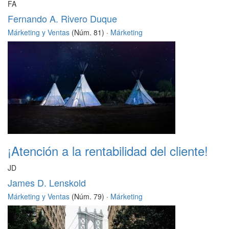
FA
Fernando A. Rivero Duque
Márketing y Ventas
(Núm. 81) ·
Márketing
¡Atención a la rentabilidad del cliente!
JD
James D. Lenskold
Márketing y Ventas
(Núm. 79) ·
Márketing