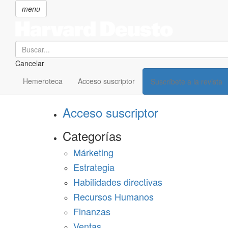
menu
Search
Cancelar
Pasar
SECCIONES
al
Hemeroteca
Acceso suscriptor
Suscríbete a la revista
Suscríbete a Harvard Deusto
contenido
principal
Acceso suscriptor
Categorías
Márketing
Estrategia
Habilidades directivas
Recursos Humanos
Finanzas
Ventas