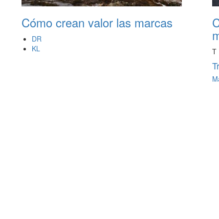
Cómo crean valor las marcas
C
m
DR
KL
T
T
Má