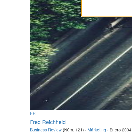
FR
Fred Reichheld
Business Review
(Núm. 121) ·
Márketing
· Enero 2004