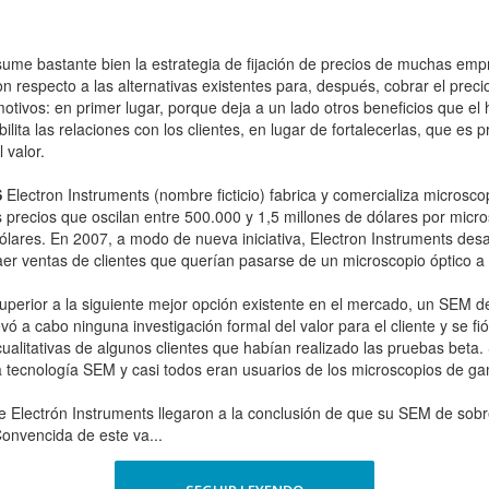
sume bastante bien la estrategia de fijación de precios de muchas emp
on respecto a las alternativas existentes para, después, cobrar el prec
 motivos: en primer lugar, porque deja a un lado otros beneficios que e
lita las relaciones con los clientes, en lugar de fortalecerlas, que e
 valor.
S
Electron Instruments (nombre ficticio) fabrica y comercializa microsc
 precios que oscilan entre 500.000 y 1,5 millones de dólares por micr
dólares. En 2007, a modo de nueva iniciativa, Electron Instruments de
aer ventas de clientes que querían pasarse de un microscopio óptico 
uperior a la siguiente mejor opción existente en el mercado, un SEM
vó a cabo ninguna investigación formal del valor para el cliente y se fió
litativas de algunos clientes que habían realizado las pruebas beta. S
la tecnología SEM y casi todos eran usuarios de los microscopios de ga
 Electrón Instruments llegaron a la conclusión de que su SEM de sobr
Convencida de este va...