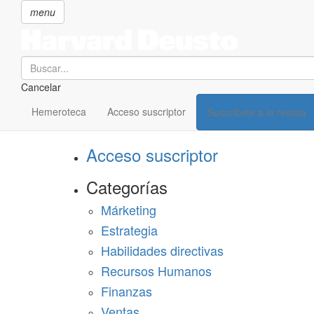
menu
Search
Cancelar
Pasar
SECCIONES
al
Hemeroteca
Acceso suscriptor
Suscríbete a la revista
Suscríbete a Harvard Deusto
contenido
principal
Acceso suscriptor
Categorías
Márketing
Estrategia
Habilidades directivas
Recursos Humanos
Finanzas
Ventas