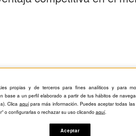
MITANTES en la venta consultiva
kies propias y de terceros para fines analíticos y para mos
n base a un perfil elaborado a partir de tus hábitos de navega
e lugar antes en nuestra cabeza que en la realidad. A menudo, ello se
as). Clica
aquí
para más información. Puedes aceptar todas las
r” o configurarlas o rechazar su uso clicando
aquí
.
Aceptar