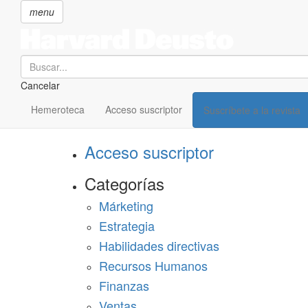
menu
Search
Cancelar
Pasar
SECCIONES
al
Hemeroteca
Acceso suscriptor
Suscríbete a la revista
Suscríbete a Harvard Deusto
contenido
principal
Acceso suscriptor
Categorías
Márketing
Estrategia
Habilidades directivas
Recursos Humanos
Finanzas
Ventas