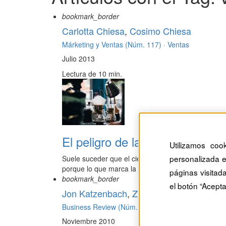
bookmark_border
Carlotta Chiesa
,
Cosimo Chiesa
Márketing y Ventas (Núm. 117) ·
Ventas
Julio 2013
Lectura de 10 min.
El peligro de las creencias LI
Utilizamos coo
personalizada e
Suele suceder que el cierre o no de una venta tien
porque lo que marca la diferen...
páginas visitad
bookmark_border
el botón “Acepta
Jon Katzenbach
,
Zia Khan
Business Review (Núm. 195) ·
Márketing
Noviembre 2010