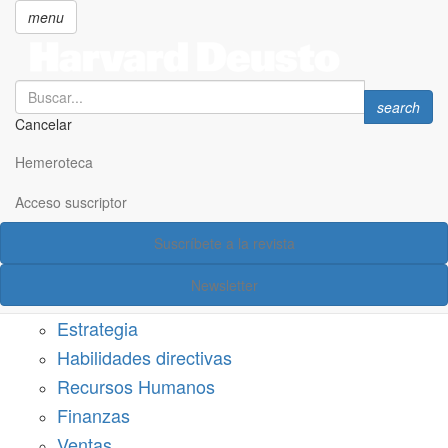
menu
Search
Search
search
Cancelar
Pasar
SECCIONES
al
Hemeroteca
Suscríbete a Harvard Deusto
contenido
principal
Acceso suscriptor
Acceso suscriptor
Suscríbete a la revista
Categorías
Newsletter
Márketing
Estrategia
Habilidades directivas
Recursos Humanos
Finanzas
Ventas