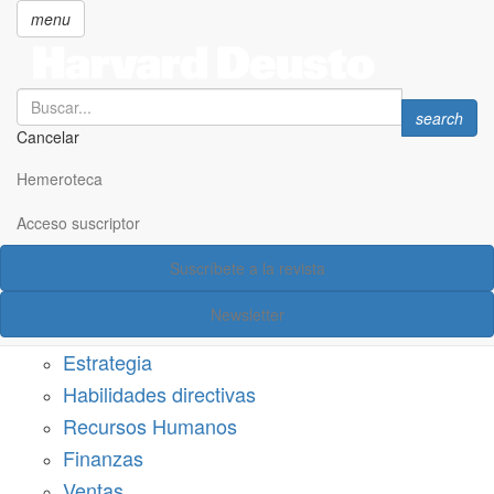
menu
Search
Search
search
Cancelar
Pasar
SECCIONES
al
Hemeroteca
Suscríbete a Harvard Deusto
contenido
principal
Acceso suscriptor
Acceso suscriptor
Suscríbete a la revista
Categorías
Newsletter
Márketing
Estrategia
Habilidades directivas
Recursos Humanos
Finanzas
Ventas